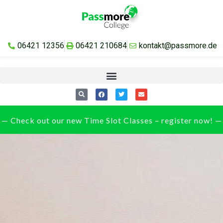
06421 12356
06421 210684
kontakt@passmore.de
— Check out our new Time Slot Classes – register now! —