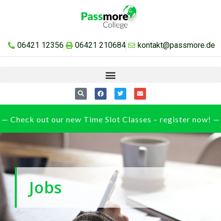
06421 12356
06421 210684
kontakt@passmore.de
— Check out our new Time Slot Classes – register now! —
Jobs