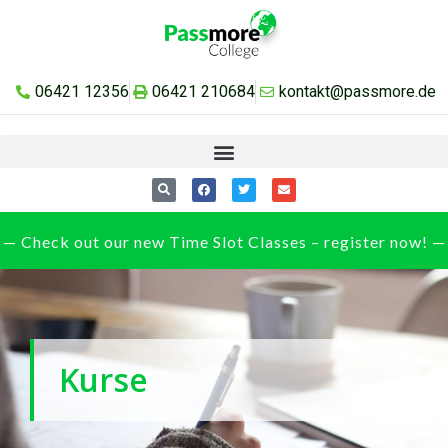
06421 12356
06421 210684
kontakt@passmore.de
— Check out our new Time Slot Classes – register now! —
Kurse